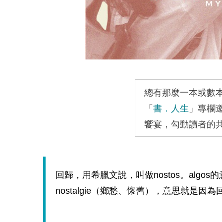
總有那麼一本或數
「
書．人生
」專欄
饗宴，勾動讀者的
回歸，用希臘文說，叫做
nostos
。
algos
的
nostalgie
（鄉愁、懷舊），意思就是因為