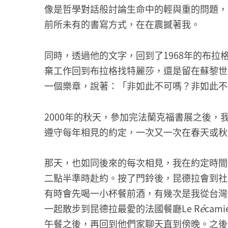
像是哲學對話般討論生命中的輕與重的問題，
前所未有的書寫方式，在在震撼著我。
同時，透過他的文字，回到了1968年的布
棄工作回到布拉格找特麗莎，還是留在蘇黎世
一個樂章，說著：「非如此不可嗎？非如此不
2000年的秋天，參加完法蘭克福書展之後
遵守每年相見的約定，一次又一次在春天或秋
那天，也如同後來的每次相見，我在約定時間
二點半準時赴約。按了門鈴後，昆德拉會到社
有時會先喝一小杯餐前酒，有幾次是我從台灣
一起散步到昆德拉最愛的法國餐廳Le R
é
cam
午餐之後，再回到他們家聊天直到傍晚。之後