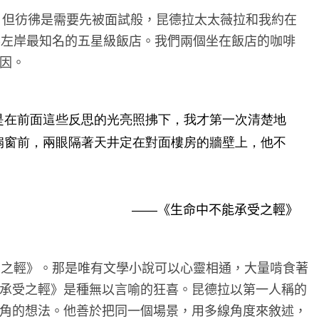
拉，但彷彿是需要先被面試般，昆德拉太太薇拉和我約在
戰、巴黎左岸最知名的五星級飯店。我們兩個坐在飯店的咖啡
因。
是在前面這些反思的光亮照拂下，我才第一次清楚地
扇窗前，兩眼隔著天井定在對面樓房的牆壁上，他不
《生命中不能承受之輕》
——
受之輕》。那是唯有文學小說可以心靈相通，大量啃食著
承受之輕》是種無以言喻的狂喜。昆德拉以第一人稱的
角的想法。他善於把同一個場景，用多線角度來敘述，