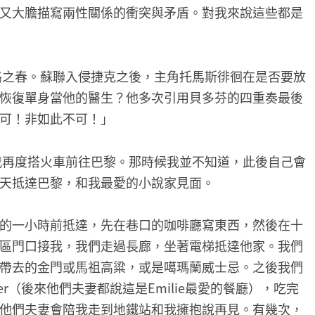
又大膽描寫兩性關係的衝突與矛盾。對我來說這些都是
拉格之春。蘇聯入侵捷克之後，主角托馬斯徘徊在是否要放
恢復單身當他的醫生？他多次引用貝多芬的四重奏最後
可！非如此不可！」
，我再度搭火車前往巴黎。那時候我並不知道，此後自己會
天抵達巴黎，和我最愛的小說家見面。
的一小時前抵達，先在巷口的咖啡廳寫東西，然後在十
區門口接我，我們走過長廊，坐著電梯抵達他家。我們
帶去的金門或馬祖高粱，或是噶瑪蘭威士忌。之後我們
ier（後來他們夫妻都說這是Emilie最愛的餐廳），吃完
他們夫妻會陪我走到地鐵站和我擁抱說再見。有幾次，