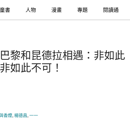
童書
人物
漫畫
專題
閱讀通
巴黎和昆德拉相遇：非如此
非如此不可！
與香煙
,
楊德昌
,
一一