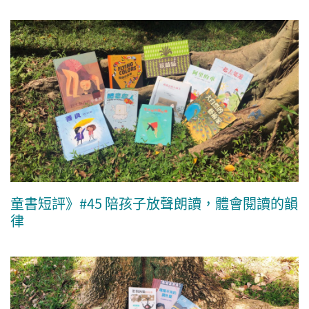
童書短評》#45 陪孩子放聲朗讀，體會閱讀的韻
律