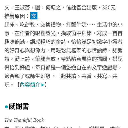
文：王淑芬，圖：何耘之，信誼基金出版，320元
推薦原因：
文
起床、吃餅乾、交換禮物、打翻牛奶……生活中的小
事，在作者的眼裡發光，擷取箇中細節，寫成一首首
趣味飽滿、語感輕巧的童詩，恰恰滿足初識字小讀者
的好奇心與想像力，用輕鬆無框架的心情讀詩、認識
詩，愛上詩。筆觸奔放，帶點隨意風格的插圖，搭配
得恰到好處，每頁都是一個悠遊自在的文字遊戲場，
適合親子或師生班級，一起共讀、共賞、共寫、共
玩。【
內容簡介
➤
】
感謝書
●
The Thankful Book