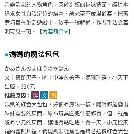
活靈活現的人物角色，突破刻板的趣味情節，讓這本
追求女性自我定位的繪本，讀來毫不嚴肅俗套。把寓
意巧藏在生活遊戲中，孩子一讀就通，作者手法之高
明可見一斑。【
內容簡介
➤
】
媽媽的魔法包包
●
かあさんのまほうのかばん
文：橫路惠子，圖：中澤久美子，陳珊珊譯，小天下
出版，320元
推薦原因：
趣
文
圖
媽媽的紅色大包包，好像有魔法一樣，隨時都能變出
妹妹需要的東西，尿布玩具圍兜什麼都有，但，就是
沒有小元的東西，讓他有點吃醋。有一天，小元從家
裡的舊照片裡，發現媽媽從前也是背著這個紅色大包