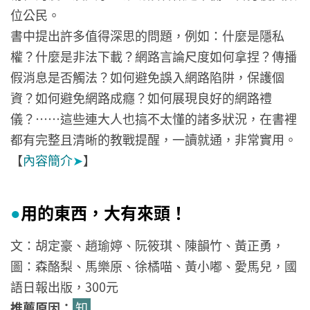
位公民。
書中提出許多值得深思的問題，例如：什麼是隱私
權？什麼是非法下載？網路言論尺度如何拿捏？傳播
假消息是否觸法？如何避免誤入網路陷阱，保護個
資？如何避免網路成癮？如何展現良好的網路禮
儀？……這些連大人也搞不太懂的諸多狀況，在書裡
都有完整且清晰的教戰提醒，一讀就通，非常實用。
【
內容簡介
➤
】
用的東西，大有來頭！
●
文：胡定豪、趙瑜婷、阮筱琪、陳韻竹、黃正勇，
圖：森酪梨、馬樂原、徐橘喵、黃小嘟、愛馬兒，國
語日報出版，300元
推薦原因：
知