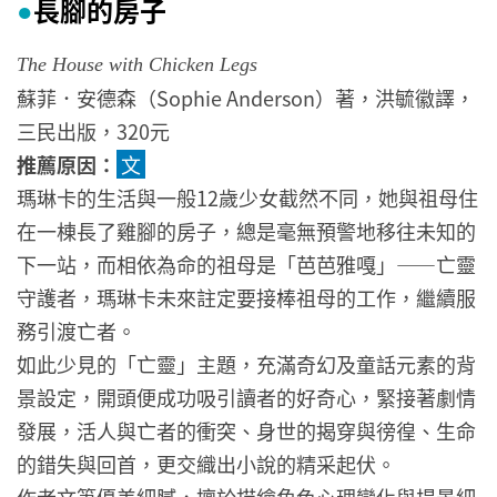
長腳的房子
●
The House with Chicken Legs
蘇菲．安德森（Sophie Anderson）著，洪毓徽譯，
三民出版，320元
推薦原因：
文
瑪琳卡的生活與一般12歲少女截然不同，她與祖母住
在一棟長了雞腳的房子，總是毫無預警地移往未知的
下一站，而相依為命的祖母是「芭芭雅嘎」――亡靈
守護者，瑪琳卡未來註定要接棒祖母的工作，繼續服
務引渡亡者。
如此少見的「亡靈」主題，充滿奇幻及童話元素的背
景設定，開頭便成功吸引讀者的好奇心，緊接著劇情
發展，活人與亡者的衝突、身世的揭穿與徬徨、生命
的錯失與回首，更交織出小說的精采起伏。