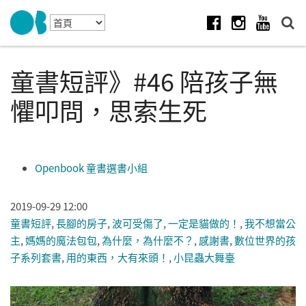
Skip to navigation
移至主內容
Facebook
Instagram
Youtube
童書短評》#46 陪孩子無
懼叩問，思索生死
Openbook 童書選書小組
2019-09-29 12:00
童書短評
,
長腳的房子
,
波可受傷了
,
一定是貓做的！
,
我不想當公
主
,
媽媽的魔法包包
,
為什麼，為什麼不？
,
感謝書
,
數位世界的孩
子系列套書
,
用的東西，大有來頭！
,
小昆蟲大舞臺