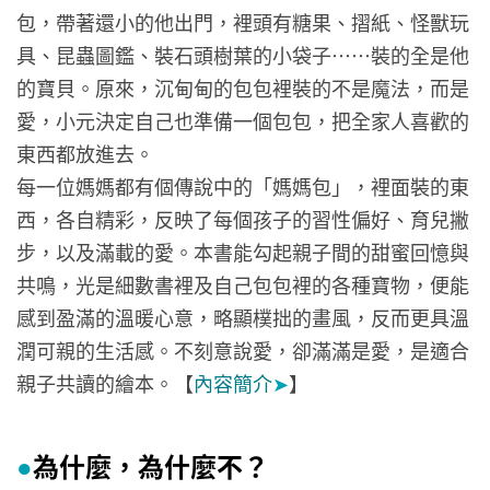
包，帶著還小的他出門，裡頭有糖果、摺紙、怪獸玩
具、昆蟲圖鑑、裝石頭樹葉的小袋子……裝的全是他
的寶貝。原來，沉甸甸的包包裡裝的不是魔法，而是
愛，小元決定自己也準備一個包包，把全家人喜歡的
東西都放進去。
每一位媽媽都有個傳說中的「媽媽包」，裡面裝的東
西，各自精彩，反映了每個孩子的習性偏好、育兒撇
步，以及滿載的愛。本書能勾起親子間的甜蜜回憶與
共鳴，光是細數書裡及自己包包裡的各種寶物，便能
感到盈滿的溫暖心意，略顯樸拙的畫風，反而更具溫
潤可親的生活感。不刻意說愛，卻滿滿是愛，是適合
親子共讀的繪本。【
內容簡介
➤
】
為什麼，為什麼不？
●