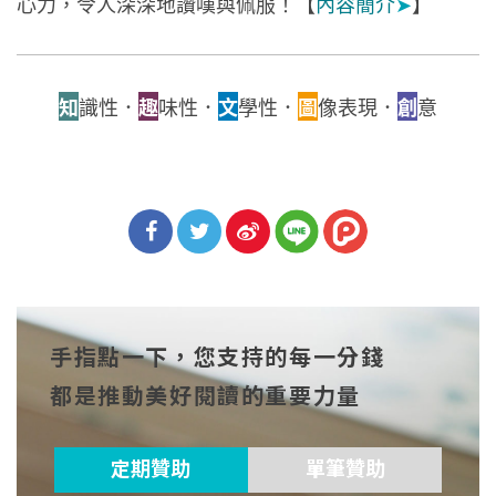
心力，令人深深地讚嘆與佩服！【
內容簡介
➤
】
知
識性．
趣
味性．
文
學性．
圖
像表現．
創
意
分享
分享
分享
到Fa
到T
到微
手指點一下，您支持的每一分錢
cebo
witt
博
都是推動美好閱讀的重要力量
ok
er
定期贊助
單筆贊助