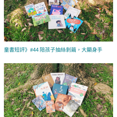
童書短評》#44 陪孩子抽絲剝繭，大顯身手