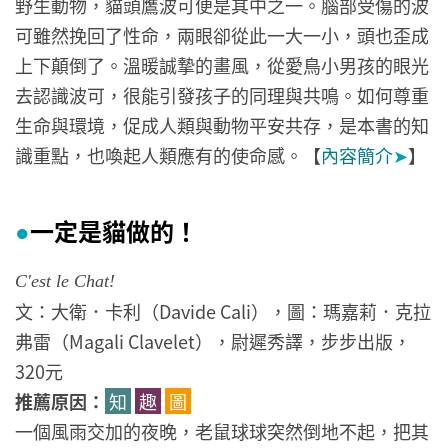
野生動物，貓頭鷹波可便是其中之一。腦部受傷的波
可雖然挽回了性命，兩眼卻從此一大一小，頭也歪成
上下顛倒了。溫暖誠摯的畫風，從愛鳥小男孩的眼光
去認識波可，很能引發孩子的同理與共鳴。如何尊重
生命與環境，促成人類與動物平安共存，是本書的知
識重點，也喚起人類應有的使命感。【
內容簡介
➤
】
一定是貓做的！
●
C'est le Chat!
文：大衛．卡利（Davide Cali），圖：瑪嘉莉．克拉
弗雷（Magali Clavelet），尉遲秀譯，步步出版，
320元
推薦原因：
知
趣
圖
一個風雨交加的夜晚，老鼠球球突然倒地不起，把其