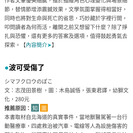
作者文筆優美細膩，擅於描繪角色心理變化與場景細
節，替情節增添震撼效果，文學氛圍掌握得相當好，
同時也將對生命與死亡的省思，巧妙藏於字裡行間，
叩問讀者為何而活，離開之前又想留下什麼？除了掙
扎與恐懼，還有更多的答案及選項，值得鼓起勇氣去
探索。【
內容簡介
➤
】
波可受傷了
●
シマフクロウのぽこ
文：志茂田景樹 ，圖：木島誠悟，張東君譯，幼獅文
化，280元
推薦原因：
知
圖
本書取材自北海道的真實事件，當地獸醫駕著一台行
動醫療車，四處救治被汽車、電線等人為設施傷害的