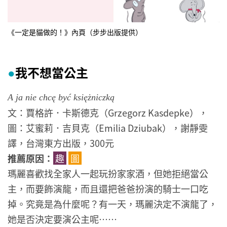
《一定是貓做的！》內頁（步步出版提供）
我不想當公主
●
A ja nie chcę być księżniczką
文：賈格許．卡斯德克（Grzegorz Kasdepke），
圖：艾蜜莉．吉貝克（Emilia Dziubak），謝靜雯
譯，台灣東方出版，300元
推薦原因：
趣
圖
瑪麗喜歡找全家人一起玩扮家家酒，但她拒絕當公
主，而要飾演龍，而且還把爸爸扮演的騎士一口吃
掉。究竟是為什麼呢？有一天，瑪麗決定不演龍了，
她是否決定要演公主呢……