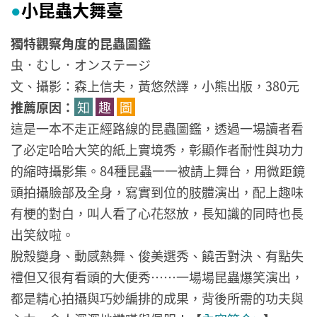
小昆蟲大舞臺
●
獨特觀察角度的昆蟲圖鑑
虫．むし．オンステージ
文、攝影：森上信夫，黃悠然譯，小熊出版，380元
推薦原因：
知
趣
圖
這是一本不走正經路線的昆蟲圖鑑，透過一場讀者看
了必定哈哈大笑的紙上實境秀，彰顯作者耐性與功力
的縮時攝影集。84種昆蟲一一被請上舞台，用微距鏡
頭拍攝臉部及全身，寫實到位的肢體演出，配上趣味
有梗的對白，叫人看了心花怒放，長知識的同時也長
出笑紋啦。
脫殼變身、動感熱舞、俊美選秀、饒舌對決、有點失
禮但又很有看頭的大便秀……一場場昆蟲爆笑演出，
都是精心拍攝與巧妙編排的成果，背後所需的功夫與