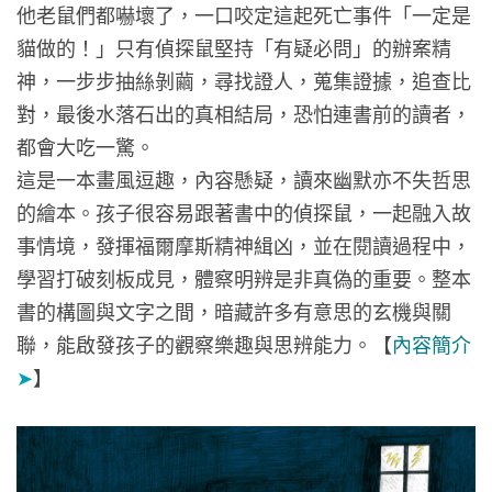
他老鼠們都嚇壞了，一口咬定這起死亡事件「一定是
貓做的！」只有偵探鼠堅持「有疑必問」的辦案精
神，一步步抽絲剝繭，尋找證人，蒐集證據，追查比
對，最後水落石出的真相結局，恐怕連書前的讀者，
都會大吃一驚。
這是一本畫風逗趣，內容懸疑，讀來幽默亦不失哲思
的繪本。孩子很容易跟著書中的偵探鼠，一起融入故
事情境，發揮福爾摩斯精神緝凶，並在閱讀過程中，
學習打破刻板成見，體察明辨是非真偽的重要。整本
書的構圖與文字之間，暗藏許多有意思的玄機與關
聯，能啟發孩子的觀察樂趣與思辨能力。【
內容簡介
➤
】