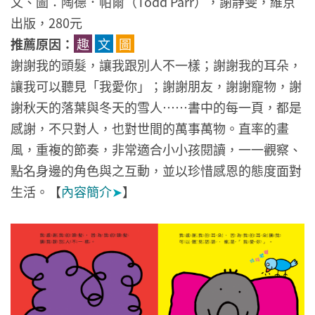
文、圖：陶德．帕爾（Todd Parr），謝靜雯，維京
出版，280元
推薦原因：
趣
文
圖
謝謝我的頭髮，讓我跟別人不一樣；謝謝我的耳朵，
讓我可以聽見「我愛你」；謝謝朋友，謝謝寵物，謝
謝秋天的落葉與冬天的雪人……書中的每一頁，都是
感謝，不只對人，也對世間的萬事萬物。直率的畫
風，重複的節奏，非常適合小小孩閱讀，一一觀察、
點名身邊的角色與之互動，並以珍惜感恩的態度面對
生活。【
內容簡介
➤
】