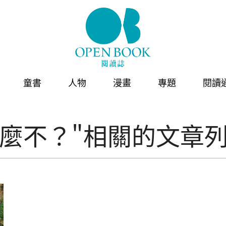
童書
人物
漫畫
專題
閱讀
什麼不？"相關的文章