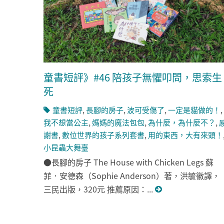
童書短評》#46 陪孩子無懼叩問，思索生
死
童書短評
,
長腳的房子
,
波可受傷了
,
一定是貓做的！
,
我不想當公主
,
媽媽的魔法包包
,
為什麼，為什麼不？
,
謝書
,
數位世界的孩子系列套書
,
用的東西，大有來頭！
小昆蟲大舞臺
●長腳的房子 The House with Chicken Legs 蘇
菲．安德森（Sophie Anderson）著，洪毓徽譯，
三民出版，320元 推薦原因：...