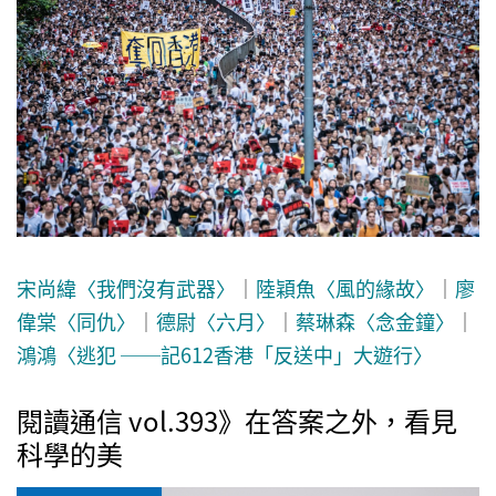
宋尚緯〈我們沒有武器〉
｜
陸穎魚〈風的緣故〉
｜
廖
偉棠〈同仇〉
｜
德尉〈六月〉
｜
蔡琳森〈念金鐘〉
｜
鴻鴻〈逃犯 ──記612香港「反送中」大遊行〉
閱讀通信 vol.393》在答案之外，看見
科學的美