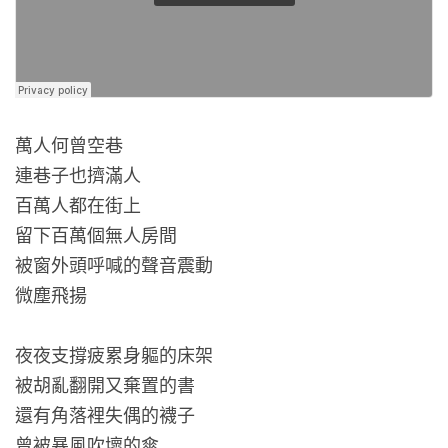
萬人何曾空巷
連巷子也擠滿人
百萬人都在街上
留下百萬個無人房間
被窗外頭呼喊的聲音震動
微塵飛揚
夜夜支撐疲累身軀的床架
被胡亂翻開又棄置的書
還有角落裡失偶的襪子
曾被暴風吹壞的傘