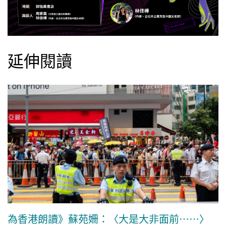
延伸閱讀
為香港朗讀》蘇苑姍：〈大是大非面前……〉