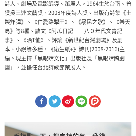
詩人、劇場及電影編導、策展人。1964生於台南。曾
獲吳三連文藝獎、2008年度詩人獎。出版有詩集《土
製炸彈》、《仁愛路犁田》、《暴民之歌》、《樂天
島》等8種、散文《阿瓜日記──八０年代文青記
事》、《晒T恤》、評論《新世紀台灣劇場》及劇
本、小說等多種，《衛生紙+》詩刊(2008-2016)主
編。現主持「黑眼睛文化」出版社及「黑眼睛跨劇
團」，並擔任台北詩歌節策展人。
分享
分享
分享
到Fa
到T
到微