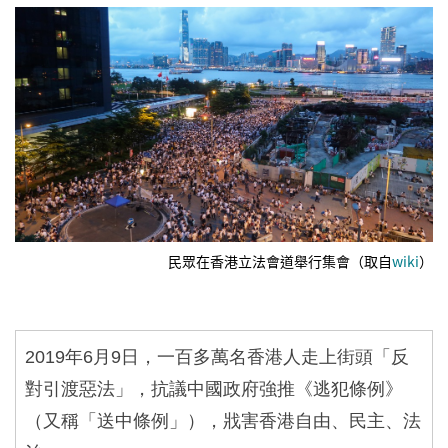
民眾在香港立法會道舉行集會（取自
wiki
）
2019
年
6
月
9
日，一百多萬名香港人走上街頭「反
對引渡惡法」，抗議中國政府強推《逃犯條例》
（又稱「送中條例」），戕害香港自由、民主、法