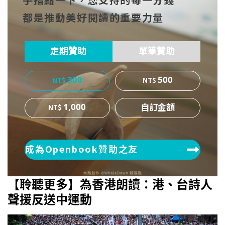
手指點一下，您支持的每一分錢
cebo
witt
博
都是推動美好閱讀的重要力量
ok
er
定期贊助
單筆贊助
300
500
1,000
成為Openbook贊助之友
【聆聽更多】為香港朗讀：港、台詩人
聲援反送中運動