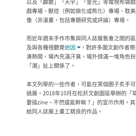
以及「霹靂」「天宇」「金光」等電視布袋戲
戲專場、獸控（例如狼化或熊化）專場、耽美
像（非漫畫，包括專題研究或評論）專場。
而近年週末手作市集與同人誌展售會之間的區
及與各種視聽覺
迷因
，對許多圖文創作者帶
湊熱鬧，場內充滿汗臭，場外擠滿一堆角色扮
「潮」扯上關係了。
本文列舉的一些作者，可能在某個圈子炙手可
過展。2018年10月在松菸文創園區舉辦的
要搞zine，不然還能幹嘛？」的宣示作用
給同人誌展上畫工精良的作品。