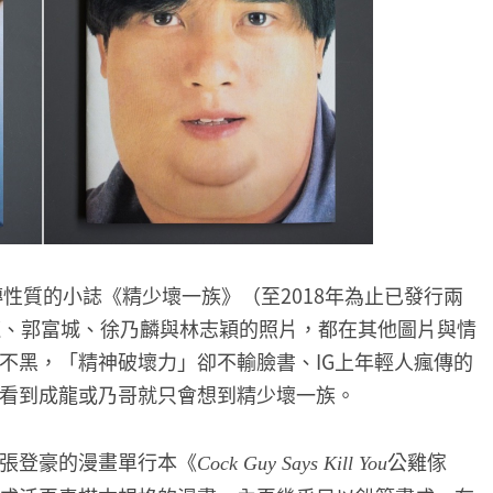
性質的小誌《精少壞一族》（至2018年為止已發行兩
龍、郭富城、徐乃麟與林志穎的照片，都在其他圖片與情
不黑，「精神破壞力」卻不輸臉書、IG上年輕人瘋傳的
看到成龍或乃哥就只會想到精少壞一族。
張登豪的漫畫單行本《
公雞傢
Cock Guy Says Kill You