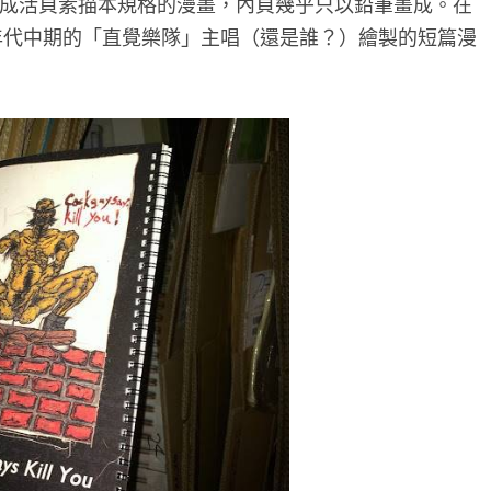
成活頁素描本規格的漫畫，內頁幾乎只以鉛筆畫成。在
0年代中期的「直覺樂隊」主唱（還是誰？）繪製的短篇漫