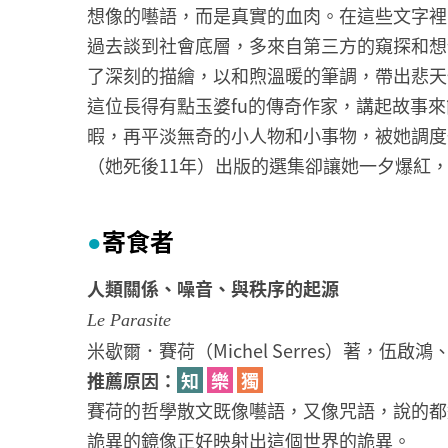
想像的囈語，而是真實的血肉。在這些文字裡
過去談到社會底層，多來自第三方的窺探和想
了深刻的描繪，以和煦溫暖的筆調，帶出悲天
這位長得有點玉婆fu的傳奇作家，講起故事
暇，再平淡無奇的小人物和小事物，被她調度
（她死後11年）出版的選集卻讓她一夕爆紅
寄食者
●
人類關係、噪音、與秩序的起源
Le Parasite
米歇爾．賽荷（Michel Serres）著，伍啟
推薦原因：
知
樂
獨
賽荷的哲學散文既像囈語，又像咒語，說的都
詭異的鏡像正好映射出這個世界的詭異。