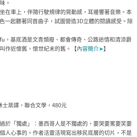
味。
坐在車上，伴隨行駛規律的晃動感，耳邊響著音樂。本
與角色一起聽著同首曲子，試圖營造3D立體的閱讀感受。除
fu，基底酒是文青頹廢、都會傳奇、公路迷情和清涼爵
叫作近懷舊，懷世紀末的舊。【
內容簡介
➤
】
雯、林士棻譯，聯合文學，480元
過於「獨處」：墨西哥人是不獨處的，要哭要罵要笑要
個人心事的。作者活靈活現寫出移民底層的切片，不是