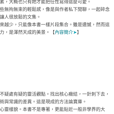
素，大概也只有她才能把任性寫得這麼可愛。
些無拘無束的輕鬆感，像是與作者私下閒聊，一起碎念
讓人很放鬆的文集。
來越少，只能像本書一樣片段集合。雖是遺憾，然而這
力，是渾然天成的美景。【
內容簡介
➤
】
不疑處有疑的靈活觀點。找出核心癥結，一針刺下去，
術與常識的差異。這是現成的方法論寶庫。
心靈樣貌。本書不是專著，更能貼近一般非學界的大