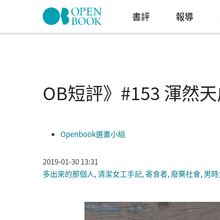
Skip to navigation
移至主內容
書評
報導
OB短評》#153 渾
Openbook選書小組
2019-01-30 13:31
多出來的那個人
,
清潔女工手記
,
寄食者
,
廢棄社會
,
男時