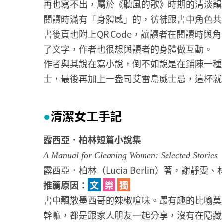
再也寫不出，屬於《聽風的歌》時期的清淡韻
閱讀時滿有「身體感」的，彷彿跟書中角色共
書後頁也附上QR Code，讓讀者在閱讀時
了文字，作者也很想與讀者的身體做互動。
作者與其說在寫小說，倒不如說是在鋪陳一種
士，最後再加上一盎司艾雷島威士忌，這杯就
清潔女工手記
●
露西亞．柏林短篇小說集
A Manual for Cleaning Women: Selected Stories
露西亞．柏林（Lucia Berlin）著，謝靜
推薦原因：
文
樂
獨
書中飄散墨西哥的辣椒嗆味。最有趣的比喻莫
幹嘛，都是跟家人朋友一起分享，沒有在隱藏