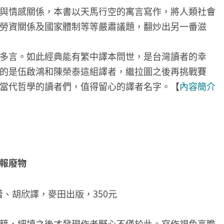
與情感關係，本書以天馬行空的寓言寫作，將人類社會
勞資關係及國家體制等等嚴肅議題，翻炒出另一番滋
多言。如此經典能有繁中譯本問世，是台灣讀者的幸
的是伍啟鴻和陳榮泰這組譯者，繼拉圖之後再挑戰賽
當代哲學的讀者們，值得留心的譯者名字。【
內容簡介
報廢物
谷蕾、胡欣譯，麥田出版，350元
籍，細讀之後才發現作者野心不僅於此。寫作視角高瞻