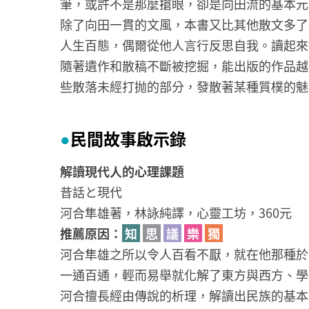
筆，或許不是那麼搶眼，卻是向田流的基本元
除了向田一貫的文風，本書又比其他散文多了
人生百態，偶爾從他人言行反思自我。讀起來
隨著遺作和散稿不斷被挖掘，能出版的作品越
些散落未經打抛的部分，發散著某種質樸的魅
民間故事啟示錄
●
解讀現代人的心理課題
昔話と現代
河合隼雄著，林詠純譯，心靈工坊，360元
推薦原因：
知
思
議
樂
獨
河合隼雄之所以令人百看不厭，就在他那種於
一通百通，輕而易舉就化解了東方與西方、學
河合擅長經由傳說的析理，解讀出民族的基本