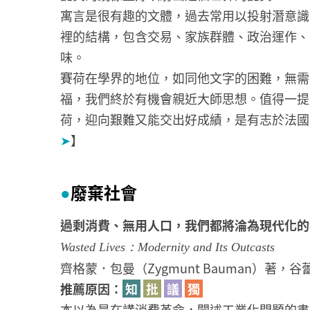
寓言是很有趣的文體，過去常用以投射潛意識
裡的結構，包含交易、家族群體、政治運作、
味。
賽荷在學界的地位，如同他文字的困難，無需
福，我們終於有機會親近大師思想。值得一提
荷，迎向艱難又能交出好成績，是有志於法國
➤
】
廢棄社會
●
過剩消費、無用人口，我們都將淪為現代化的
Wasted Lives：Modernity and Its Outcasts
齊格蒙．包曼（Zygmunt Bauman）著，
推薦原因：
知
批
議
獨
本以為是在講消費革命，闡述工業化問題的書