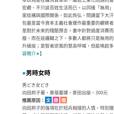
宏觀，不只談百姓生活而已。以同樣「無用」
家結構與國際關係，如此恢弘，閱讀當下大汗
包曼是當今資本主義社會運作最重要的觀察者
是對於未來的殘酷預言。書中針對過度消費而
廢，而在這邏輯之下，多數人都將只是無用的
升級版；是智者逆風的登高呼喊，但能喚起多
容簡介
➤
】
男時女時
●
男どき女どき
向田邦子著，章蓓蕾譯，麥田出版，300元
推薦原因：
文
樂
獨
向田邦子的強項在於短兵相接的人情，特別擅