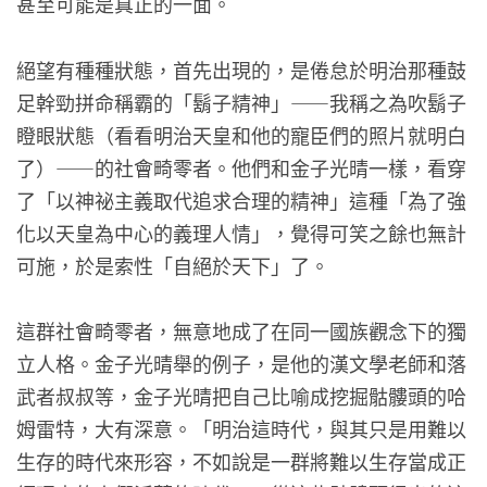
甚至可能是真正的一面。
絕望有種種狀態，首先出現的，是倦怠於明治那種鼓
足幹勁拼命稱霸的「鬍子精神」——我稱之為吹鬍子
瞪眼狀態（看看明治天皇和他的寵臣們的照片就明白
了）——的社會畸零者。他們和金子光晴一樣，看穿
了「以神祕主義取代追求合理的精神」這種「為了強
化以天皇為中心的義理人情」，覺得可笑之餘也無計
可施，於是索性「自絕於天下」了。
這群社會畸零者，無意地成了在同一國族觀念下的獨
立人格。金子光晴舉的例子，是他的漢文學老師和落
武者叔叔等，金子光晴把自己比喻成挖掘骷髏頭的哈
姆雷特，大有深意。「明治這時代，與其只是用難以
生存的時代來形容，不如說是一群將難以生存當成正