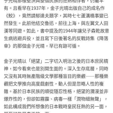
子光晴那樣堅決與整個民族的狂熱相悖者，仍屬罕
有。且看早在1937年，金子光晴出版自己的成名作
《鮫》，竟然請郁達夫題字，其時七七蘆溝橋事變已
然發生。此前他結交魯迅，前往上海，與左翼文人田
漢等同遊。如此，書中提及的1944年讓兒子森乾故意
生病逃避兵役，並且寫下日後著名的反戰詩集《降落
傘》的那個金子光晴，早已有跡可循。
金子光晴以「絕望」二字切入明治之後的日本庶民精
神，如今看來也是別開生面的。深入生存底層，同時
又沒有其時無產階級文學那種盲目的樂觀——那種樂
觀把文學推向高度戲劇性，動人但是忽略人性的複
雜。基於日本民族的順從隱忍性格，絕望的瀰漫並非
爆炸性的，但卻如霧霾、病毒一樣「潤物細無聲」，
如此構成我們所想像的日本戰時皇民狂熱的另一面，