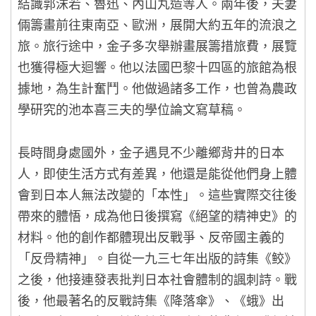
結識郭沫若、魯迅、內山丸造等人。兩年後，夫妻
倆籌畫前往東南亞、歐洲，展開大約五年的流浪之
旅。旅行途中，金子多次舉辦畫展籌措旅費，展覽
也獲得極大迴響。他以法國巴黎十四區的旅館為根
據地，為生計奮鬥。他做過諸多工作，也曾為農政
學研究的池本喜三夫的學位論文寫草稿。
長時間身處國外，金子遇見不少離鄉背井的日本
人，即使生活方式有差異，他還是能從他們身上體
會到日本人無法改變的「本性」。這些實際交往後
帶來的體悟，成為他日後撰寫《絕望的精神史》的
材料。他的創作都體現出反戰爭、反帝國主義的
「反骨精神」。自從一九三七年出版的詩集《鲛》
之後，他接連發表批判日本社會體制的諷刺詩。戰
後，他最著名的反戰詩集《降落傘》、《蛾》出