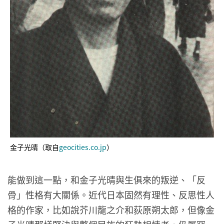
金子光晴（取自
geocities.co.jp
）
能做到這一點，和金子光晴與生俱來的叛逆、「反
骨」性格有大關係。近代日本固然有理性、反思性人
格的作家，比如說芥川龍之介和荻原朔太郎，但像金