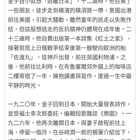
金子自小就想「逃離日本」，十二歲時，他召集了
一些朋友，徒步走到橫濱的橫須賀一帶，意圖出港
前往美國，引起大騷動。雖然童年的逃走以失敗作
結，但這股想逃走的反抗精神仍體現在成年後。二
十三歲時，他自費出版第一本詩集《紅土之家》，
接著就搭上日俄戰爭結束後第一艘駛向歐洲的船
「佐渡丸」，從神戶出發，前往英國利物浦。之
後，他前往比利時，在布魯塞爾郊外鎮上的咖啡店
二樓寄宿了一年，擁抱讀書與寫作，度過一生中最
平靜的時光。
一九二〇年，金子回到日本，開始大量發表詩作，
並受福士幸次郎委託，編輯短歌雜誌《樂園》。一
九二六年，他再次離開日本，與妻子啟程前往上
海，停留一個月。在谷崎潤一郎的親筆介紹信下，