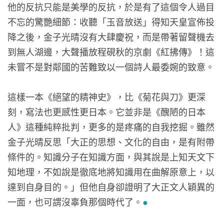
他的反抗只能是美學的反抗，於是有了這個令人過目
不忘的驚艷細節：收聽「玉音放送」得知天皇宣佈投
降之後，金子光晴沒有大肆慶祝，而是帶著留聲機去
到無人湖邊，大聲播放程硯秋的京劇《紅拂傳》！這
未嘗不是對鄰國的苦難致以一個詩人最委婉的致意。
這樣一本《絕望的精神史》，比《菊花與刀》更深
刻，寫法也更感性更日本。它並非是《醜陋的日本
人》這種純粹批判，更多的是疼痛的自我挖掘。雖然
金子光晴反思「大正的思想、文化的自由，是有附帶
條件的。知識分子在知識方面，與其說是上知天文下
知地理，不如說是徹底地將知識用在曲解原意上，以
達到自身目的。」但他自身卻證明了大正文人穎異的
一面，也可謂沒辜負那個時代了。
●