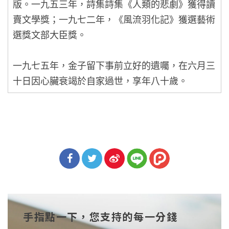
版。一九五三年，詩集詩集《人類的悲劇》獲得讀
賣文學獎；一九七二年，《風流羽化記》獲選藝術
選獎文部大臣獎。
一九七五年，金子留下事前立好的遺囑，在六月三
十日因心臟衰竭於自家過世，享年八十歲。
分享
分享
分享
到Fa
到T
到微
手指點一下，您支持的每一分錢
cebo
witt
博