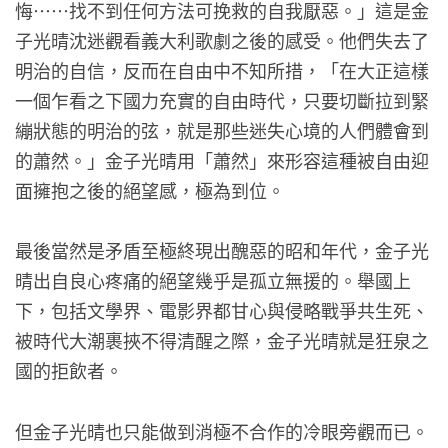
悔⋯⋯找不到任何方法可挽救的自我厭惡。」這是金
子光晴沈迷觀看義大利歌劇之後的感受。他們失去了
明治的自信，反而在自由中不知所措，「在大正這樣
一個乍看之下國力充實的自由時代，只要切斷拉到緊
繃狀態的明治的弦，就是那些迷失心境的人們體會到
的蕭然。」金子光晴用「蕭然」來形容這種被自由迎
面擁抱之後的絕望感，極為到位。
最後當然是矛盾至極終現出醜惡的昭和年代，金子光
晴出自良心疼痛的絕望幾乎是孤立無援的。舉國上
下，包括文學界、電影界都甘心與侵略戰爭共生死、
被時代大潮裹挾不得清醒之際，金子光晴就是狂泉之
國的拒飲者。
但金子光晴也只能做到消極不合作的冷眼旁觀而已。