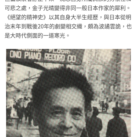
可悲之處，金子光晴變得非同一般日本作家的犀利。
《絕望的精神史》以其自身大半生經歷，與日本從明
治末年到戰後20年的劇變相交織，頗為波譎雲詭，也
是大時代側面的一道寒光。