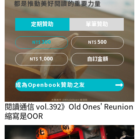
都是推動美好閱讀的重要力量
ok
er
定期贊助
單筆贊助
300
500
1,000
成為Openbook贊助之友
閱讀通信 vol.392》Old Ones' Reunion
縮寫是OOR