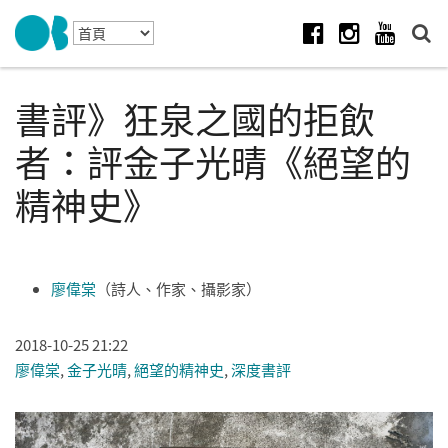
Skip to navigation
移至主內容
Facebook
Instagram
Youtube
書評》狂泉之國的拒飲
者：評金子光晴《絕望的
精神史》
廖偉棠
（詩人、作家、攝影家）
2018-10-25 21:22
廖偉棠
,
金子光晴
,
絕望的精神史
,
深度書評