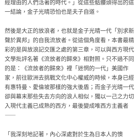
經理由的人們活著的時代。」從這些骷髏頭得出的這
一結論，金子光晴恐怕也是夫子自道。
然後是大正的放浪者，也就是金子光晴一代「別求新
聲於異邦」的自我流放者。從這個角度看，本書最精
彩的是與放浪記交匯之處的第三章，可以與西方現代
文學批評名著《流放者的歸來》相對照。只不過不同
的是：《流放者的歸來》裡「迷惘的一代」美國作
家，前往歐洲去挑戰文化中心權威的時候，本身已經
有惠特曼、愛倫坡那樣的強大後盾；而金子光晴一代
卻與幕末那些失去方向的浪人相似，獨以一己之力切
入現代主義已成熟的西方，最後變成唯西方主義者
——
「我深刻地記著，內心深處對於生為日本人的懊