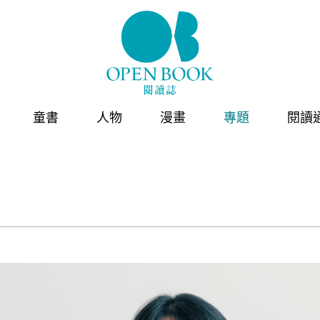
童書
人物
漫畫
專題
閱讀
獎
節