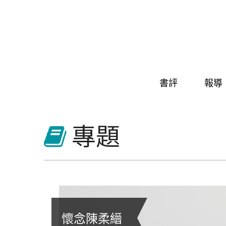
Skip to navigation
移至主內容
書評
報導
專題
2026首爾國際書展
懷念陳柔縉
馬丁．索茲伯里訪臺
《臺灣漫遊錄》勇奪國際布克
【巷子裡的書店：中山商圈】
文學社會學到臺灣
Damn True Festival 真的故事
2026台北國際書展
臺灣作家節
2025金漫獎