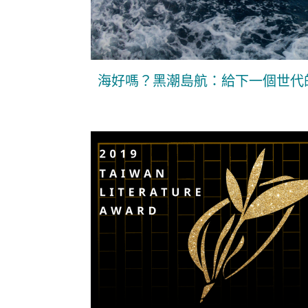
海好嗎？黑潮島航：給下一個世代