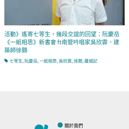
活動》遙寄七等生，幾段交誼的回望：阮慶岳
《一紙相思》新書會 ft南管吟唱家吳欣霏、建
築師徐顥
七等生
,
阮慶岳
,
一紙相思
,
吳欣霏
,
徐顥
,
離城記
關於我們