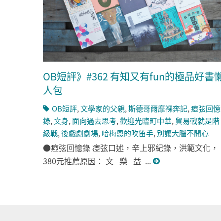
OB短評》#362 有知又有fun的極品好書
人包
OB短評
,
文學家的父親
,
斯德哥爾摩裸奔記
,
瘂弦回憶
錄
,
文身
,
面向過去思考
,
歡迎光臨町中華
,
貿易戰就是階
級戰
,
後戲劇劇場
,
哈梅恩的吹笛手
,
別讓大腦不開心
●瘂弦回憶錄 瘂弦口述，辛上邪紀錄，洪範文化，
380元​ 推薦原因： 文 樂 益 ...