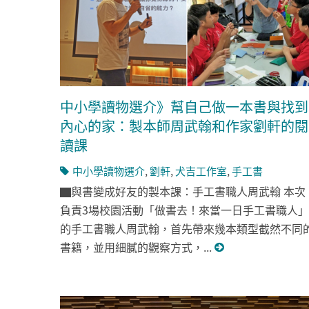
中小學讀物選介》幫自己做一本書與找到
內心的家：製本師周武翰和作家劉軒的閱
讀課
中小學讀物選介
,
劉軒
,
犬吉工作室
,
手工書
▇與書變成好友的製本課：手工書職人周武翰 本次
負責3場校園活動「做書去！來當一日手工書職人」
的手工書職人周武翰，首先帶來幾本類型截然不同
書籍，並用細膩的觀察方式，...