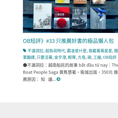
OB短評》#33 只推薦好書的極品懶人包
不漏洞拉
,
超負荷時代
,
霸凌是什麼
,
我戴著黃星星
,
隨
軍翻譯
,
只要活著
,
金宇澄
,
輕寒
,
方島
,
碗
,
工廠
,
OB短評
●不漏洞拉：越南船民的故事 bắt đầu từ nay：Th
Boat People Saga 黃雋慧著，衛城出版，350元 推
薦原因： 知 議...