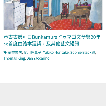
童書書房》日Bunkamuraドゥマゴ文學獎20年
來首度由繪本獲獎，及其他藝文短訊
童書書房
,
堀川理萬子
,
Yukiko Noritake
,
Sophie Blackall
,
Thomas King
,
Dan Yaccarino