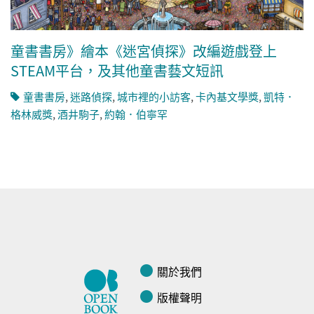
童書書房》繪本《迷宮偵探》改編遊戲登上
STEAM平台，及其他童書藝文短訊
童書書房
,
迷路偵探
,
城市裡的小訪客
,
卡內基文學獎
,
凱特．
格林威獎
,
酒井駒子
,
約翰．伯寧罕
關於我們
版權聲明