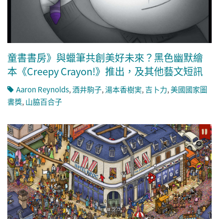
童書書房》與蠟筆共創美好未來？黑色幽默繪
本《Creepy Crayon!》推出，及其他藝文短訊
Aaron Reynolds
,
酒井駒子
,
湯本香樹実
,
吉卜力
,
美國國家圖
書獎
,
山脇百合子