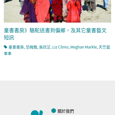
童書書房》駱駝送書到偏鄉，及其它童書藝文
短訊
童書書房
,
范梅雅
,
吳欣芷
,
Liz Climo
,
Meghan Markle
,
天竺鼠
車車
關於我們