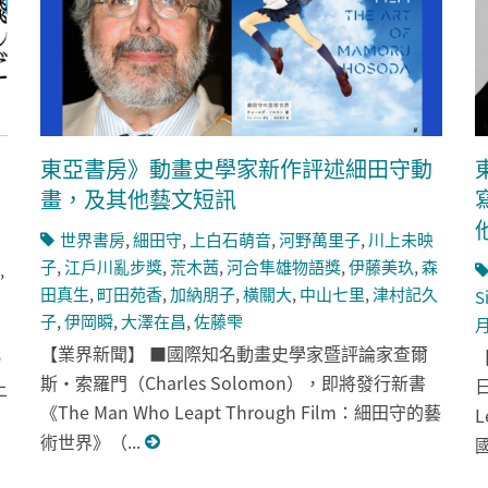
東亞書房》動畫史學家新作評述細田守動
畫，及其他藝文短訊
世界書房
,
細田守
,
上白石萌音
,
河野萬里子
,
川上未映
子
,
江戶川亂步獎
,
荒木茜
,
河合隼雄物語獎
,
伊藤美玖
,
森
,
田真生
,
町田苑香
,
加納朋子
,
橫關大
,
中山七里
,
津村記久
S
子
,
伊岡瞬
,
大澤在昌
,
佐藤雫
【業界新聞】 ■國際知名動畫史學家暨評論家查爾
，
斯・索羅門（Charles Solomon），即將發行新書
上
《The Man Who Leapt Through Film：細田守的藝
術世界》（...