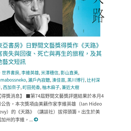
東亞書房》日野間文藝獎得獎作《天路》
寫喪失與回復、死亡與再生的旅程，及其
他藝文短訊
世界書房
,
李維英雄
,
米澤穗信
,
影山直美
,
imabossneko
,
瀨戶內寂聽
,
湊佳苗
,
黑川博行
,
辻村深
月
,
西加奈子
,
町田苑香
,
柚木麻子
,
兼近大樹
【得獎消息】 ■第74屆野間文藝獎評選結果於本月4
日公告，本次獎項由美籍作家李維英雄（Ian Hideo
Levy）的《天路》（講談社）拔得頭籌。出生於美
國加州的李維，...