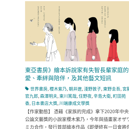
東亞書房》繪本訴說家有失智長輩家庭的
愛、牽絆與陪伴，及其他藝文短訊
世界書房
,
櫻木紫乃
,
朝井遼
,
淺野敦子
,
東野圭吾
,
宮
官九郎
,
森澤明夫
,
東川篤哉
,
住野夜
,
辛島大衛
,
町田苑
香
,
日本書店大獎
,
川端康成文學獎
【作家動態】 憑藉《家族的完成》拿下2020年中央
公論文藝獎的小說家櫻木紫乃，今年與插畫家オザ
ミカ合作，發行首部繪本作品《即便終有一日會將