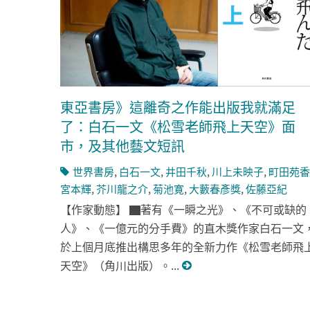
東亞書房》這離奇之作能出版我就滿足
了：白石一文《松雪老師飛上天空》面
市，及其他藝文短訊
世界書房
,
白石一文
,
井田千秋
,
川上未映子
,
町田苑香
宮本輝
,
芥川龍之介
,
菊池寛
,
大藪春彥獎
,
佐藤亞紀
【作家動態】 ▇著有《一瞬之光》、《不可或缺的
人》、《一億元的分手費》的直木獎作家白石一文
於上個月底推出構思多年的全新力作《松雪老師飛
天空》（角川出版）。...