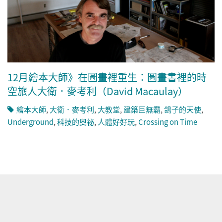
12月繪本大師》在圖畫裡重生：圖畫書裡的時
空旅人大衛．麥考利（David Macaulay）
繪本大師
,
大衛．麥考利
,
大教堂
,
建築巨無霸
,
鴿子的天使
,
Underground
,
科技的奧祕
,
人體好好玩
,
Crossing on Time