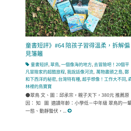
童書短評》#64 陪孩子習得溫柔，拆解偏
見籓籬
童書短評
,
翠鳥
,
一個像海的地方
,
去冒險吧！20個平
凡冒險家的超酷旅程
,
我說話像河流
,
萬物盡頭之島
,
鄭
和下西洋的秘密
,
台灣特有種
,
超乎想像！工作大不同
,
林裡的鳥寶寶
●翠鳥 文、圖：邱承宗，親子天下，380元 推薦原
因： 知 圖 適讀年齡：小學低－中年級 翠鳥的一
一態、動靜蟄伏，...