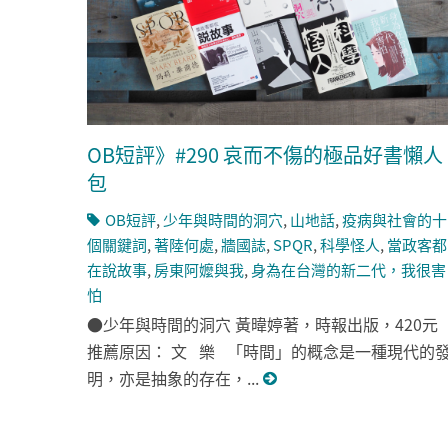
OB短評》#290 哀而不傷的極品好書懶人
包
OB短評
,
少年與時間的洞穴
,
山地話
,
疫病與社會的十
個關鍵詞
,
著陸何處
,
牆國誌
,
SPQR
,
科學怪人
,
當政客都
在說故事
,
房東阿嬤與我
,
身為在台灣的新二代，我很害
怕
●少年與時間的洞穴 黃暐婷著，時報出版，420元
推薦原因： 文 樂 「時間」的概念是一種現代的
明，亦是抽象的存在，...