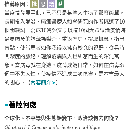
推薦原因：
批
思
議
益
當疫情發展至此，已不只是某些人生病了那麼簡單。
長期投入愛滋、麻瘋醫療人類學研究的作者挑選了10
個關鍵詞，寫成10篇短文；以這10個大眾議論疫情時
最易觸及的詞彙為媒介，重返歷史，提取概念，指出
盲點，使當局者如你我得以擁有較寬的視野，從具時
間深度的脈絡，理解疫病與人世糾葛而生的渾沌萬
象。當病毒就在身邊，疫情成為日常，如何在病毒環
伺中不失人性，使疫情不造成二次傷害，是本書最大
的關心。【
內容簡介
➤
】
著陸何處
●
全球化、不平等與生態鉅變下，政治該何去何從？
Où atterrir? Comment s’orienter en politique