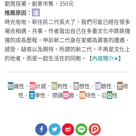
劉育瑄著，創意市集，350元
推薦原因：
議
時光匆匆，新住民二代長大了，我們可能已經在很多
場合相遇、共事。作者寫出自己在多重文化中跌跌撞
撞的成長歷程，申訴新二代身在家鄉為異客的遭遇、
感受、疑惑以及期待。所謂的新二代，不再是文化上
的他者，而是一起生活在的同胞。【
內容簡介
➤
】
知
識性．
設
計感．
批
判性．
思
想性．
議
題性．
實
用
性．
文
學性． 閱讀
樂
趣．
獨
特性．公
益
性