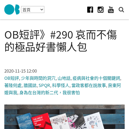
Skip to navigation
移至主內容
Facebook
Instagram
Youtube
OB短評》#290 哀而不傷
的極品好書懶人包
2020-11-15 12:00
OB短評
,
少年與時間的洞穴
,
山地話
,
疫病與社會的十個關鍵詞
,
著陸何處
,
牆國誌
,
SPQR
,
科學怪人
,
當政客都在說故事
,
房東阿
嬤與我
,
身為在台灣的新二代，我很害怕