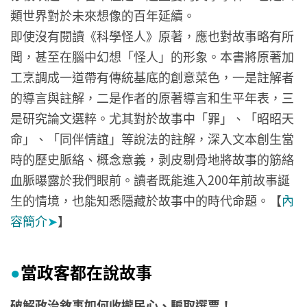
類世界對於未來想像的百年延續。
即使沒有閱讀《科學怪人》原著，應也對故事略有所
聞，甚至在腦中幻想「怪人」的形象。本書將原著加
工烹調成一道帶有傳統基底的創意菜色，一是註解者
的導言與註解，二是作者的原著導言和生平年表，三
是研究論文選粹。尤其對於故事中「罪」、「昭昭天
命」、「同伴情誼」等說法的註解，深入文本創生當
時的歷史脈絡、概念意義，剥皮剔骨地將故事的筋絡
血脈曝露於我們眼前。讀者既能進入200年前故事誕
生的情境，也能知悉隱藏於故事中的時代命題。【
內
容簡介
➤
】
當政客都在說故事
●
破解政治敘事如何收攏民心、騙取選票！