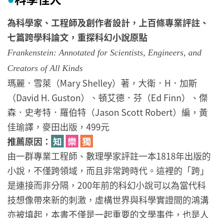
●
為科學家、工程師及創作者設計，上百條專業評註、
七篇跨學科論文，重探科幻小說原點
Frankenstein: Annotated for Scientists, Engineers, and
Creators of All Kinds
瑪麗．雪萊（Mary Shelley）著，大衛．H．加斯
（David H. Guston）、頓艾德．芬（Ed Finn）、傑
森．史考特．羅伯特（Jason Scott Robert）編，黃
佳瑜譯，麥田出版，499元
推薦原因：
知
樂
獨
由一群專業工程師、數理學家評註一本1818年出版的
小說，不僅跨領域，而且非常跨時代。這裡的「跨」
是連接而非分隔，200年前的科幻小說可以為當代科
技想像帶來新的刺激，虛構世界與科學實證間的鴻溝
亦被填起，本書不僅是一起重要的文學事件，也是人