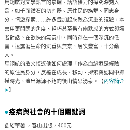
馬翊航對文學語言的掌握、話語權力的探究深刻入
骨，如千面鑽石的切割器。原住民的族群、同志身
分、情慾探索
許多疊加起來較為沉重的議題，本
……
書用更開闊的角度、輕巧甚至帶有幽默感的方式與讀
者對話。在歡快的氣氛中，同時存在一個深沉的低
音，透露著生命的沉重與無奈，層次豐富，十分動
人。
馬翊航的散文接近他如何處理「作為血緣還是經驗」
的原住民身分，反覆在成長、移動、探索與認同中撫
摸時光、流出源源不絕的後山情思湧泉。【
內容簡介
➤
】
疫病與社會的十個關鍵詞
●
劉紹華著 ，春山出版，400元