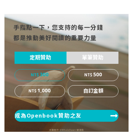
分享
分享
分享
到Fa
到T
到微
手指點一下，您支持的每一分錢
cebo
witt
博
都是推動美好閱讀的重要力量
ok
er
定期贊助
單筆贊助
300
500
1,000
成為Openbook贊助之友