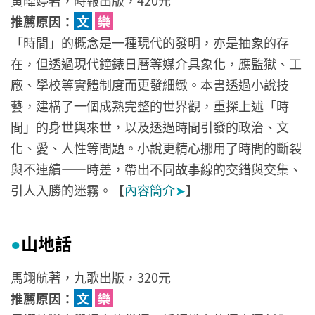
黃暐婷著，時報出版，420元
推薦原因：
文
樂
「時間」的概念是一種現代的發明，亦是抽象的存
在，但透過現代鐘錶日曆等媒介具象化，應監獄、工
廠、學校等實體制度而更發細緻。本書透過小說技
藝，建構了一個成熟完整的世界觀，重探上述「時
間」的身世與來世，以及透過時間引發的政治、文
化、愛、人性等問題。小說更精心挪用了時間的斷裂
與不連續——時差，帶出不同故事線的交錯與交集、
引人入勝的迷霧。【
內容簡介
➤
】
山地話
●
馬翊航著，九歌出版，320元
推薦原因：
文
樂