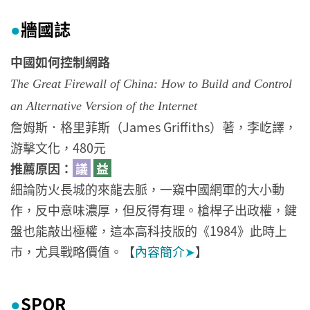
牆國誌
●
中國如何控制網路
The Great Firewall of China: How to Build and Control
an Alternative Version of the Internet
詹姆斯．格里菲斯（James Griffiths）著，李屹譯，
游擊文化，480元
推薦原因：
議
益
細論防火長城的來龍去脈，一窺中國網軍的大小動
作，反中意味濃厚，但反得有理。槍桿子出政權，鍵
盤也能敲出極權，這本高科技版的《1984》此時上
市，尤具戰略價值。【
內容簡介
➤
】
SPQR
●