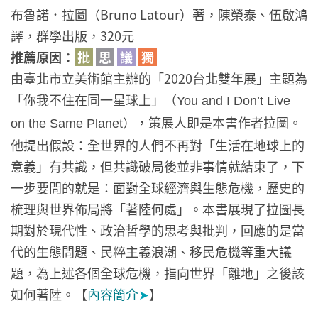
布魯諾．拉圖（Bruno Latour）著，陳榮泰、伍啟鴻
譯，群學出版，320元
推薦原因：
批
思
議
獨
由臺北市立美術館主辦的「2020台北雙年展」主題為
「你我不住在同一星球上」（
You and I Don’t Live
），策展人即是本書作者拉圖。
on the Same Planet
他提出假設：全世界的人們不再對「生活在地球上的
意義」有共識，但共識破局後並非事情就結束了，下
一步要問的就是：面對全球經濟與生態危機，歷史的
梳理與世界佈局將「著陸何處」。本書展現了拉圖長
期對於現代性、政治哲學的思考與批判，回應的是當
代的生態問題、民粹主義浪潮、移民危機等重大議
題，為上述各個全球危機，指向世界「離地」之後該
如何著陸。【
內容簡介
➤
】