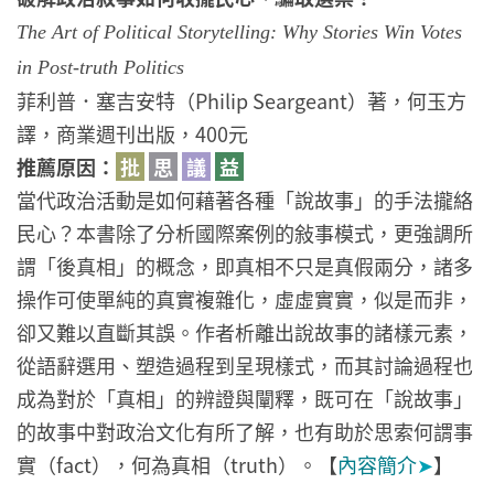
The Art of Political Storytelling: Why Stories Win Votes
in Post-truth Politics
菲利普．塞吉安特（Philip Seargeant）著，何玉方
譯，商業週刊出版，400元
推薦原因：
批
思
議
益
當代政治活動是如何藉著各種「說故事」的手法攏絡
民心？本書除了分析國際案例的敍事模式，更強調所
謂「後真相」的概念，即真相不只是真假兩分，諸多
操作可使單純的真實複雜化，虛虛實實，似是而非，
卻又難以直斷其誤。作者析離出說故事的諸樣元素，
從語辭選用、塑造過程到呈現樣式，而其討論過程也
成為對於「真相」的辨證與闡釋，既可在「說故事」
的故事中對政治文化有所了解，也有助於思索何謂事
實（fact），何為真相（truth）。【
內容簡介
➤
】