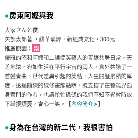
房東阿嬤與我
●
大家さんと僕
矢部太郎著 ，緋華璃譯，新經典文化，300元
推薦原因：
樂
優雅的昭和阿嬤和二線搞笑藝人的青銀共居日常。天
差地遠，宛如生活在平行宇宙的兩人，意外共譜了一
首變奏曲。世代差異引起的笑點，人生閱歷累積的厚
度，透過簡練的線條畫龍點睛，既支撐了在藝能界孤
身奮鬥的作者，也讓忙忙碌碌的我們不知不覺暫時放
下紛擾煩憂，會心一笑。【
內容簡介
➤
】
身為在台灣的新二代，我很害怕
●