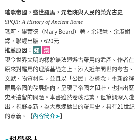
璀璨帝國，盛世羅馬，元老院與人民的榮光古史
SPQR: A History of Ancient Rome
瑪莉．畢爾德（Mary Beard）著，余淑慧、余淑娟
譯，聯經出版，620元
推薦原因：
知
樂
現今世界文明的樣貌無法迴避古羅馬的遺產。作者在
原來對羅馬的理解基礎之上，添入近年問世的考古、
文獻、物質材料，並且以「公民」為概念，重新詮釋
羅馬帝國的發展指向，呈現了帝國之閎壯，也指出歷
史所遺留的問題。本書雖然卷帙浩繁，但筆調深入淺
出，視野鼎新，為大眾煉鑄出的羅馬史，具有21世紀
的意義。【
內容簡介
➤
】
科學怪人