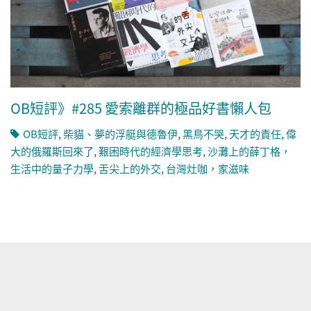
OB短評》#285 愛索離群的極品好書懶人包
OB短評
,
柴貓、夢的浮艇與德魯伊
,
黑鳥不哭
,
天才的責任
,
偉
大的俄羅斯回來了
,
艱困時代的經濟學思考
,
沙灘上的薛丁格，
生活中的量子力學
,
舌尖上的外交
,
台灣灶咖，家滋味