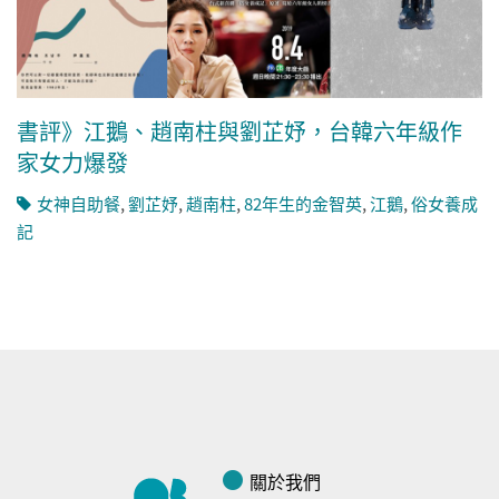
書評》江鵝、趙南柱與劉芷妤，台韓六年級作
家女力爆發
女神自助餐
,
劉芷妤
,
趙南柱
,
82年生的金智英
,
江鵝
,
俗女養成
記
關於我們