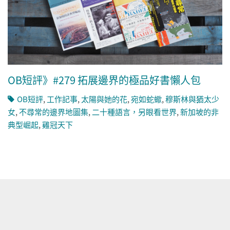
OB短評》#279 拓展邊界的極品好書懶人包
OB短評
,
工作記事
,
太陽與她的花
,
宛如蛇蠍
,
穆斯林與猶太少
女
,
不尋常的邊界地圖集
,
二十種語言，另眼看世界
,
新加坡的非
典型崛起
,
雞冠天下