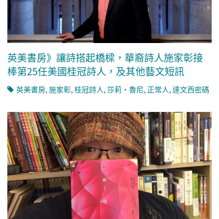
英美書房》讓詩搭起橋樑，華裔詩人施家彰接
棒第25任美國桂冠詩人，及其他藝文短訊
英美書房
,
施家彰
,
桂冠詩人
,
莎莉・魯尼
,
正常人
,
達文西密碼