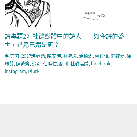
詩專題2》社群媒體中的詩人——如今詩的盛
世，是尾巴還是頭？
刀刀
,
2017詩專題
,
晚安詩
,
林婉瑜
,
潘柏霖
,
蔡仁偉
,
羅毓嘉
,
徐
珮芬
,
陳繁齊
,
追奇
,
任明信
,
副刊
,
社群媒體
,
facebook
,
instagram
,
Plurk