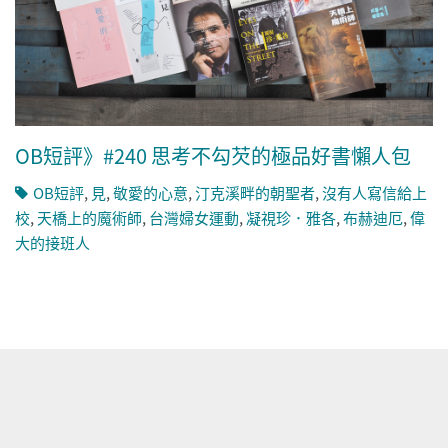
OB短評》#240 思考不勾芡的極品好書懶人包
OB短評
,
見
,
敬愛的心意
,
汀克溪畔的朝聖者
,
沒有人寫信給上
校
,
天橋上的魔術師
,
台灣婦女運動
,
凝視珍．雅各
,
布赫迪厄
,
偉
大的接班人