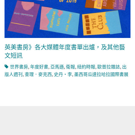
英美書房》各大媒體年度書單出爐，及其他藝
文短訊
世界書房
,
年度好書
,
亞馬遜
,
衛報
,
紐約時報
,
歐普拉雜誌
,
出
版人週刊
,
查理．麥克西
,
史丹・李
,
墨西哥瓜達拉哈拉國際書展