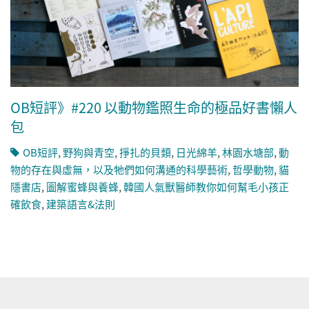
OB短評》#220 以動物鑑照生命的極品好書懶人
包
OB短評
,
野狗與青空
,
掙扎的貝類
,
日光綿羊
,
林園水塘部
,
動
物的存在與虛無，以及牠們如何溝通的科學藝術
,
哲學動物
,
貓
隱書店
,
圖解蜜蜂與養蜂
,
韓國人氣獸醫師教你如何幫毛小孩正
確飲食
,
建築語言&法則