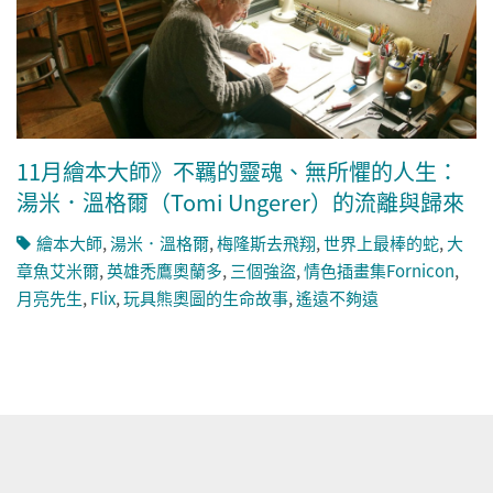
11月繪本大師》不羈的靈魂、無所懼的人生：
湯米．溫格爾（Tomi Ungerer）的流離與歸來
繪本大師
,
湯米．溫格爾
,
梅隆斯去飛翔
,
世界上最棒的蛇
,
大
章魚艾米爾
,
英雄禿鷹奧蘭多
,
三個強盜
,
情色插畫集Fornicon
,
月亮先生
,
Flix
,
玩具熊奧圖的生命故事
,
遙遠不夠遠