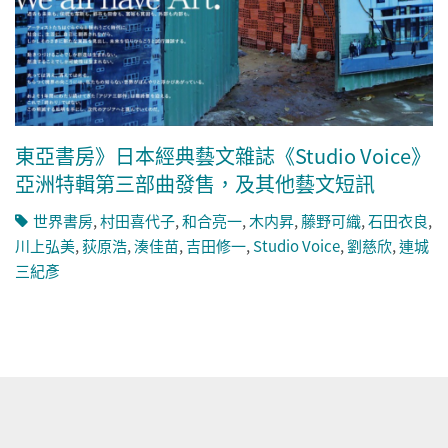
東亞書房》日本經典藝文雜誌《Studio Voice》
亞洲特輯第三部曲發售，及其他藝文短訊
世界書房
,
村田喜代子
,
和合亮一
,
木内昇
,
藤野可織
,
石田衣良
,
川上弘美
,
荻原浩
,
湊佳苗
,
吉田修一
,
Studio Voice
,
劉慈欣
,
連城
三紀彥