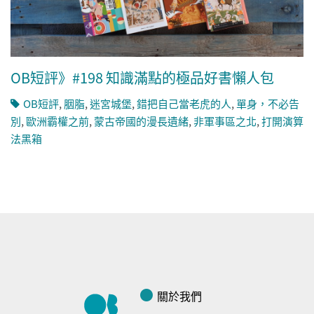
OB短評》#198 知識滿點的極品好書懶人包
OB短評
,
胭脂
,
迷宮城堡
,
錯把自己當老虎的人
,
單身，不必告
別
,
歐洲霸權之前
,
蒙古帝國的漫長遺緒
,
非軍事區之北
,
打開演算
法黑箱
關於我們