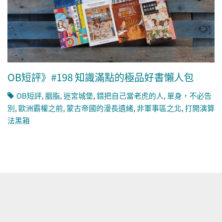
OB短評》#198 知識滿點的極品好書懶人包
OB短評
,
胭脂
,
迷宮城堡
,
錯把自己當老虎的人
,
單身，不必告
別
,
歐洲霸權之前
,
蒙古帝國的漫長遺緒
,
非軍事區之北
,
打開演算
法黑箱