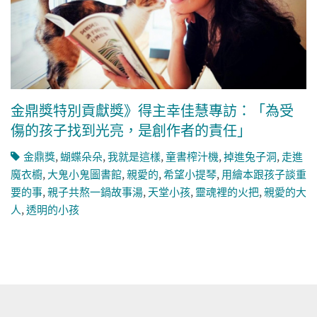
金鼎獎特別貢獻獎》得主幸佳慧專訪：「為受
傷的孩子找到光亮，是創作者的責任」
金鼎獎
,
蝴蝶朵朵
,
我就是這樣
,
童書榨汁機
,
掉進兔子洞
,
走進
魔衣櫥
,
大鬼小鬼圖書館
,
親愛的
,
希望小提琴
,
用繪本跟孩子談重
要的事
,
親子共熬一鍋故事湯
,
天堂小孩
,
靈魂裡的火把
,
親愛的大
人
,
透明的小孩