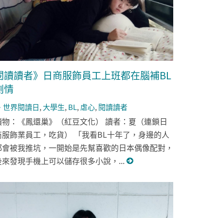
閱讀讀者》日商服飾員工上班都在腦補BL
劇情
世界閱讀日
,
大學生
,
BL
,
虐心
,
閱讀讀者
讀物：《鳳還巢》（紅豆文化） 讀者：夏（連鎖日
商服飾業員工，吃貨） 「我看BL十年了，身邊的人
都會被我推坑，一開始是先幫喜歡的日本偶像配對，
後來發現手機上可以儲存很多小說，...