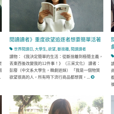
閱讀讀者》重度欲望追逐者想要簡單活著
世界閱讀日
,
大學生
,
欲望
,
斷捨離
,
閱讀讀者
讀物：《我決定簡單的生活：從斷捨離到極簡主義，
麼
丟東西後改變我的12件事！》（三采文化） 讀者：
個
彭廢（中文系大學生，韓劇迷妹） 「我是一個物質
.
欲望很高的人，所有時下流行商品都想買，...