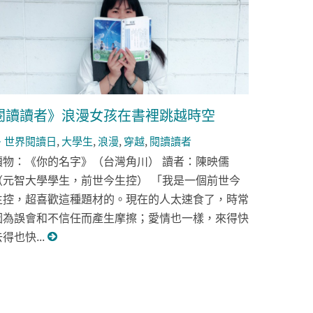
閱讀讀者》浪漫女孩在書裡跳越時空
世界閱讀日
,
大學生
,
浪漫
,
穿越
,
閱讀讀者
讀物：《你的名字》（台灣角川） 讀者：陳映儒
（元智大學學生，前世今生控） 「我是一個前世今
生控，超喜歡這種題材的。現在的人太速食了，時常
因為誤會和不信任而產生摩擦；愛情也一樣，來得快
得也快...