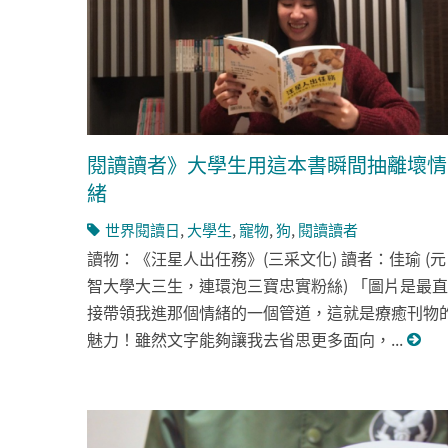
閱讀讀者》大學生用這本書瞬間抽離壞情
緒
世界閱讀日
,
大學生
,
寵物
,
狗
,
閱讀讀者
讀物：《汪星人出任務》(三采文化) 讀者：佳瑜 (元
智大學大三生，連環泡三寶忠實粉絲) 「圖片是最直
接帶領我進那個情緒的一個管道，這就是療癒刊物
魅力！雖然文字能夠讓我去省思更多面向，...