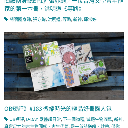
閱讀隨身聽EP1》張亦絢／一位台灣文學青年作
家的第一本書，洪明道《等路》
閱讀隨身聽
,
張亦絢
,
洪明道
,
等路
,
新神
,
邱常婷
OB短評》#183 微縮時光的極品好書懶人包
OB短評
,
D-DAY
,
獸醫超日常
,
下一個物種
,
滅絕生物圖鑑
,
新神
,
真實尺寸的古生物圖鑑．古生代篇
,
燙一首詩送嘴，趁熱
,
借你