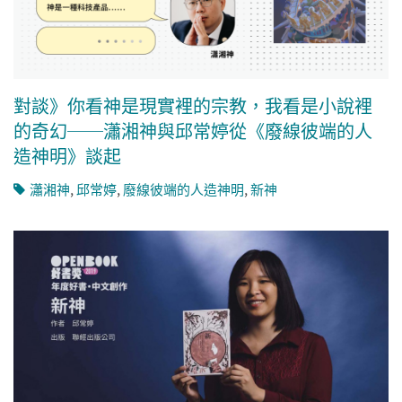
對談》你看神是現實裡的宗教，我看是小說裡
的奇幻──瀟湘神與邱常婷從《廢線彼端的人
造神明》談起
瀟湘神
,
邱常婷
,
廢線彼端的人造神明
,
新神