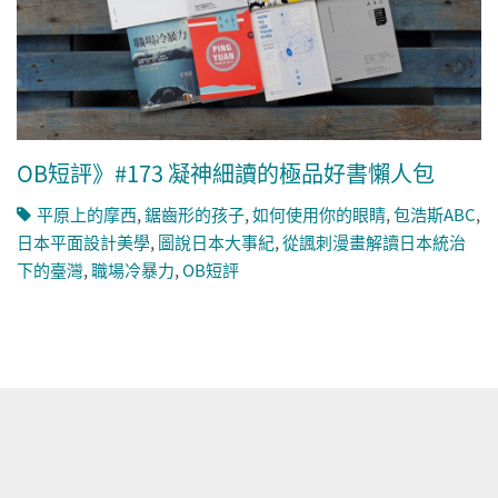
OB短評》#173 凝神細讀的極品好書懶人包
平原上的摩西
,
鋸齒形的孩子
,
如何使用你的眼睛
,
包浩斯ABC
,
日本平面設計美學
,
圖說日本大事紀
,
從諷刺漫畫解讀日本統治
下的臺灣
,
職場冷暴力
,
OB短評