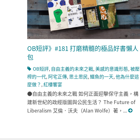
OB短評》#181 打磨精髓的極品好書懶人
包
OB短評
,
自由主義的未來之戰
,
美感的意識形態
,
被壓
榨的一代
,
阿宅正傳
,
思土思民
,
鱷魚的一天
,
他為什麼這
麼做？
,
紅樓饗宴
●自由主義的未來之戰 如何正面迎擊保守主義，構
建新世紀的政經版圖與公民生活？ The Future of
Liberalism 艾倫．沃夫（Alan Wolfe）著，...