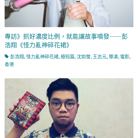
專訪》抓好濃度比例，就能讓故事噴發——彭
浩翔《怪力亂神碎花裙》
彭浩翔
,
怪力亂神碎花裙
,
極短篇
,
沈如瑩
,
王志元
,
導演
,
電影
,
香港