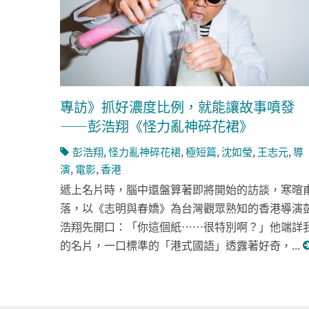
專訪》抓好濃度比例，就能讓故事噴發
——彭浩翔《怪力亂神碎花裙》
彭浩翔
,
怪力亂神碎花裙
,
極短篇
,
沈如瑩
,
王志元
,
導
演
,
電影
,
香港
遞上名片時，腦中還盤算著即將開始的訪談，寒暄
落，以《志明與春嬌》為台灣觀眾熟知的香港導演
浩翔先開口：「你這個紙……很特別啊？」他端詳
的名片，一口標準的「港式國語」透露著好奇，...