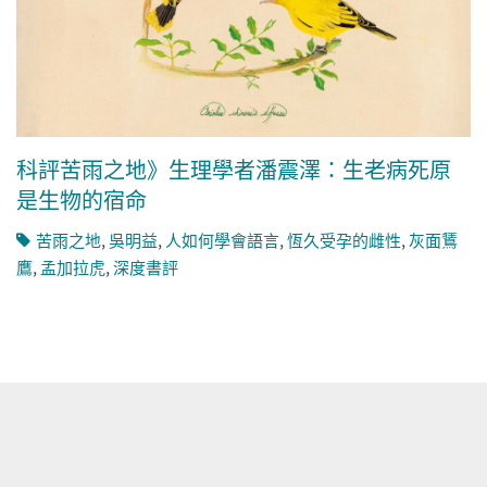
科評苦雨之地》生理學者潘震澤：生老病死原
是生物的宿命
苦雨之地
,
吳明益
,
人如何學會語言
,
恆久受孕的雌性
,
灰面鵟
鷹
,
孟加拉虎
,
深度書評