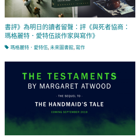
書評》為明日的讀者留聲：評《與死者協商：
瑪格麗特．愛特伍談作家與寫作》
瑪格麗特．愛特伍
,
未來圖書館
,
寫作