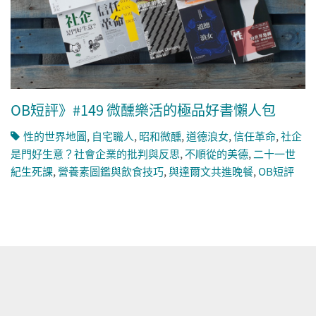
OB短評》#149 微醺樂活的極品好書懶人包
性的世界地圖
,
自宅職人
,
昭和微醺
,
道德浪女
,
信任革命
,
社企
是門好生意？社會企業的批判與反思
,
不順從的美德
,
二十一世
紀生死課
,
營養素圖鑑與飲食技巧
,
與達爾文共進晚餐
,
OB短評