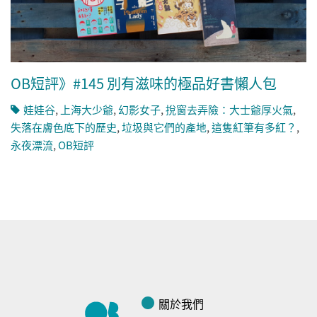
OB短評》#145 別有滋味的極品好書懶人包
娃娃谷
,
上海大少爺
,
幻影女子
,
挩窗去弄險：大士爺厚火氣
,
失落在膚色底下的歷史
,
垃圾與它們的產地
,
這隻紅筆有多紅？
,
永夜漂流
,
OB短評
關於我們