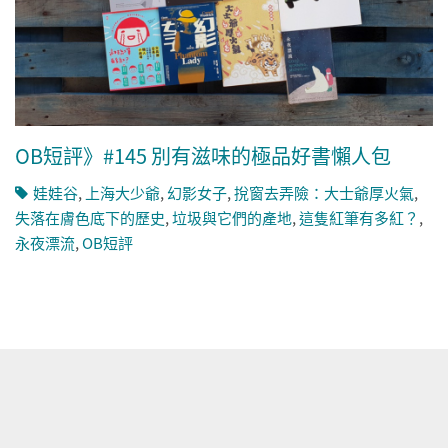
OB短評》#145 別有滋味的極品好書懶人包
娃娃谷
,
上海大少爺
,
幻影女子
,
挩窗去弄險：大士爺厚火氣
,
失落在膚色底下的歷史
,
垃圾與它們的產地
,
這隻紅筆有多紅？
,
永夜漂流
,
OB短評