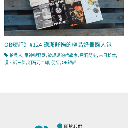
OB短評》#124 飽滿舒暢的極品好書懶人包
拾貝人
,
眾神與野獸
,
被誤讀的哲學家
,
黑洞簡史
,
末日松茸
,
漫．話三傑
,
明石元二郎
,
便所
,
OB短評
關於我們