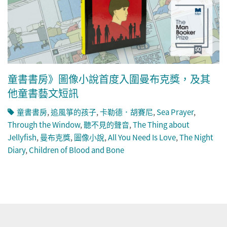
童書書房》圖像小說首度入圍曼布克獎，及其
他童書藝文短訊
童書書房
,
追風箏的孩子
,
卡勒德．胡賽尼
,
Sea Prayer
,
Through the Window
,
聽不見的聲音
,
The Thing about
Jellyfish
,
曼布克獎
,
圖像小說
,
All You Need Is Love
,
The Night
Diary
,
Children of Blood and Bone