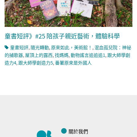
童書短評》#25 陪孩子親近藝術，體驗科學
童書短評
,
隨光轉動
,
原來如此，美術館！
,
混血孤兒院：神祕
的捕歌器
,
屋頂上的露西
,
找媽媽
,
動物謠言追追追1
,
跟大師學創
造力4
,
跟大師學創造力5
,
番薯原來是外國人
關於我們