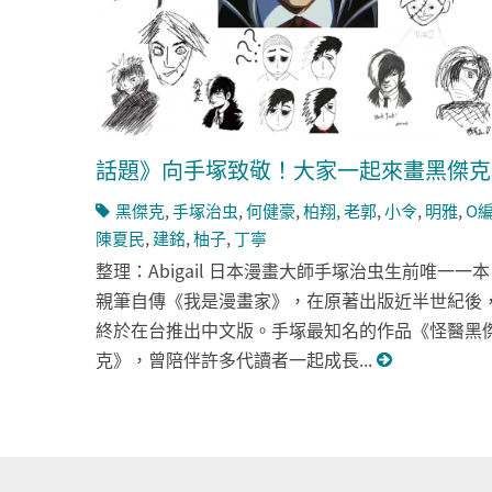
話題》向手塚致敬！大家一起來畫黑傑克
黑傑克
,
手塚治虫
,
何健豪
,
柏翔
,
老郭
,
小令
,
明雅
,
O
陳夏民
,
建銘
,
柚子
,
丁寧
整理：Abigail 日本漫畫大師手塚治虫生前唯一一本
親筆自傳《我是漫畫家》，在原著出版近半世紀後
終於在台推出中文版。手塚最知名的作品《怪醫黑
克》，曾陪伴許多代讀者一起成長...