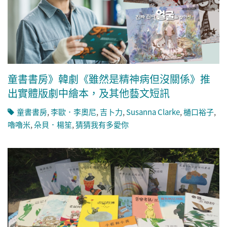
童書書房》韓劇《雖然是精神病但沒關係》推
出實體版劇中繪本，及其他藝文短訊
童書書房
,
李歐．李奧尼
,
吉卜力
,
Susanna Clarke
,
樋口裕子
,
嚕嚕米
,
朵貝．楊笙
,
猜猜我有多愛你