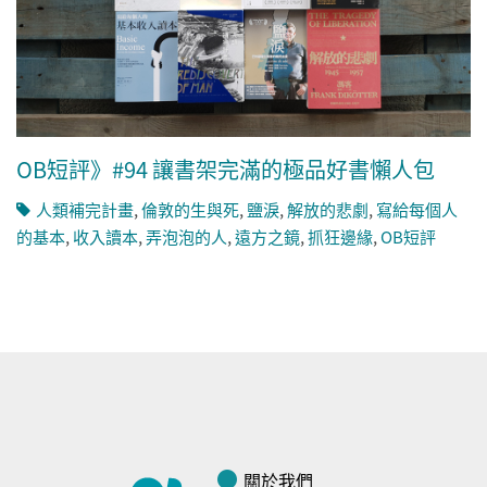
OB短評》#94 讓書架完滿的極品好書懶人包
人類補完計畫
,
倫敦的生與死
,
鹽淚
,
解放的悲劇
,
寫給每個人
的基本
,
收入讀本
,
弄泡泡的人
,
遠方之鏡
,
抓狂邊緣
,
OB短評
關於我們